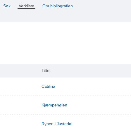
Søk
Verkliste
Om bibliografien
Tittel
Catilina
Kjæmpehøien
Rypen i Justedal