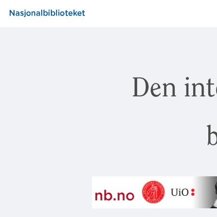
Den int
b