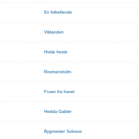
En folkefiende
Vildanden
Hvide heste
Rosmersholm
Fruen fra havet
Hedda Gabler
Bygmester Solness