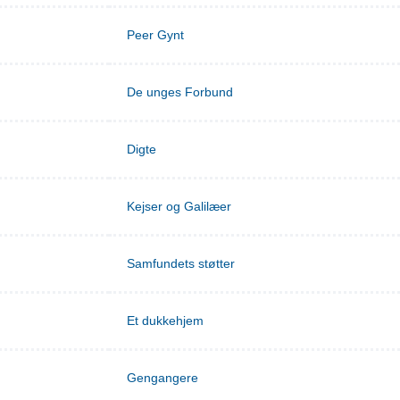
Peer Gynt
De unges Forbund
Digte
Kejser og Galilæer
Samfundets støtter
Et dukkehjem
Gengangere