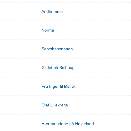
Andhrimner
Norma
Sancthansnatten
Gildet på Solhoug
Fru Inger til Østråt
Olaf Liljekrans
Hærmændene på Helgeland