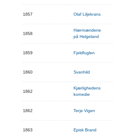
1857
Olaf Liljekrans
Hærmændene
1858
på Helgeland
1859
Fjeldfuglen
1860
Svanhild
Kjærlighedens
1862
komedie
1862
Terje Vigen
1863
Episk Brand