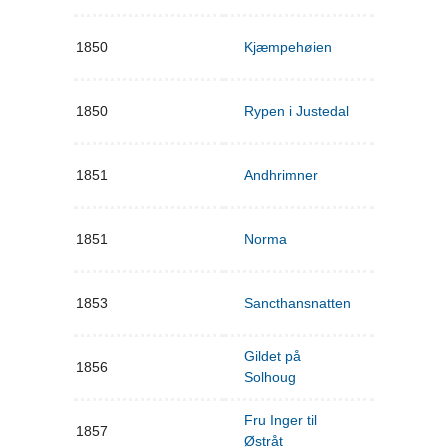
1850
Kjæmpehøien
1850
Rypen i Justedal
1851
Andhrimner
1851
Norma
1853
Sancthansnatten
Gildet på
1856
Solhoug
Fru Inger til
1857
Østråt