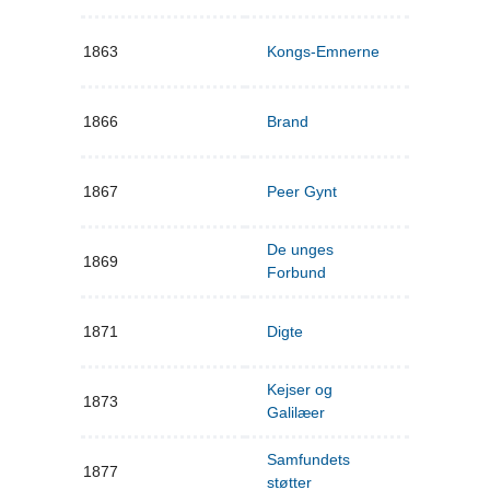
1863
Kongs-Emnerne
1866
Brand
1867
Peer Gynt
De unges
1869
Forbund
1871
Digte
Kejser og
1873
Galilæer
Samfundets
1877
støtter