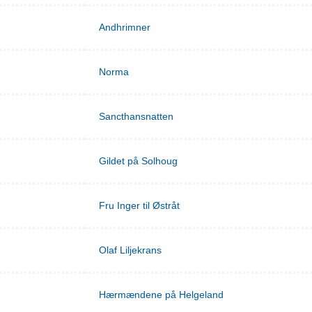
Andhrimner
Norma
Sancthansnatten
Gildet på Solhoug
Fru Inger til Østråt
Olaf Liljekrans
Hærmændene på Helgeland