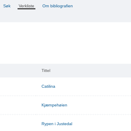
Søk
Verkliste
Om bibliografien
Tittel
Catilina
Kjæmpehøien
Rypen i Justedal