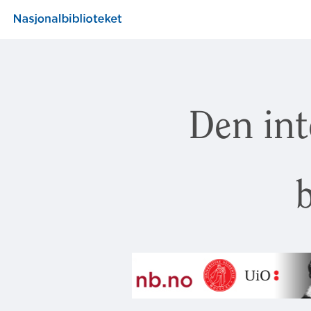
Den int
b