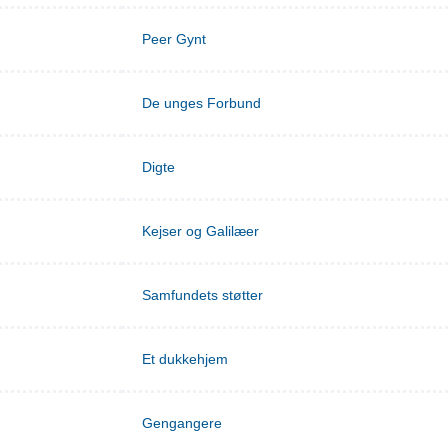
Peer Gynt
De unges Forbund
Digte
Kejser og Galilæer
Samfundets støtter
Et dukkehjem
Gengangere