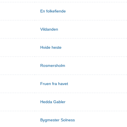
En folkefiende
Vildanden
Hvide heste
Rosmersholm
Fruen fra havet
Hedda Gabler
Bygmester Solness