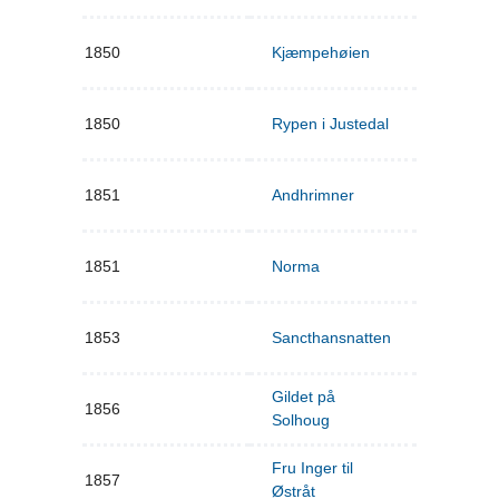
1850
Kjæmpehøien
1850
Rypen i Justedal
1851
Andhrimner
1851
Norma
1853
Sancthansnatten
Gildet på
1856
Solhoug
Fru Inger til
1857
Østråt