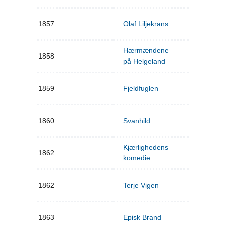
1857
Olaf Liljekrans
Hærmændene
1858
på Helgeland
1859
Fjeldfuglen
1860
Svanhild
Kjærlighedens
1862
komedie
1862
Terje Vigen
1863
Episk Brand