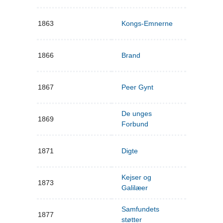
1863
Kongs-Emnerne
1866
Brand
1867
Peer Gynt
De unges
1869
Forbund
1871
Digte
Kejser og
1873
Galilæer
Samfundets
1877
støtter