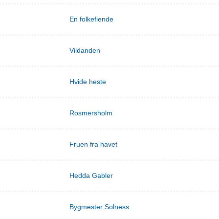
En folkefiende
Vildanden
Hvide heste
Rosmersholm
Fruen fra havet
Hedda Gabler
Bygmester Solness