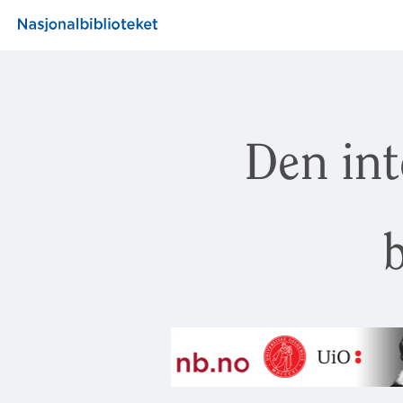
Den int
b