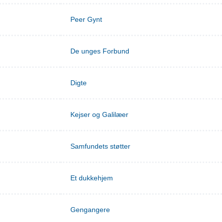
Peer Gynt
De unges Forbund
Digte
Kejser og Galilæer
Samfundets støtter
Et dukkehjem
Gengangere