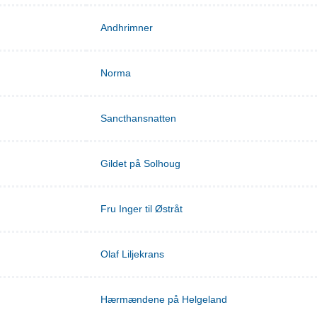
Andhrimner
Norma
Sancthansnatten
Gildet på Solhoug
Fru Inger til Østråt
Olaf Liljekrans
Hærmændene på Helgeland