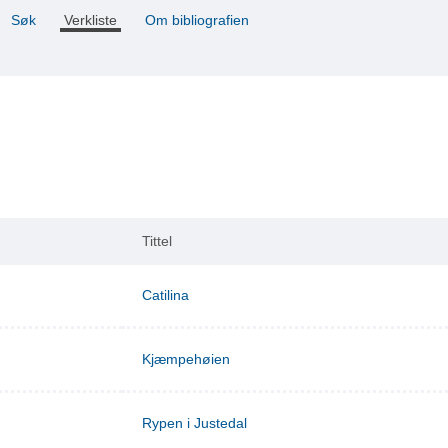
Søk
Verkliste
Om bibliografien
Tittel
Catilina
Kjæmpehøien
Rypen i Justedal