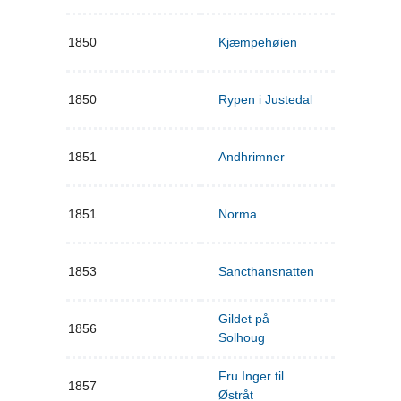
1850
Kjæmpehøien
1850
Rypen i Justedal
1851
Andhrimner
1851
Norma
1853
Sancthansnatten
Gildet på
1856
Solhoug
Fru Inger til
1857
Østråt