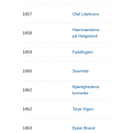
1857
Olaf Liljekrans
Hærmændene
1858
på Helgeland
1859
Fjeldfuglen
1860
Svanhild
Kjærlighedens
1862
komedie
1862
Terje Vigen
1863
Episk Brand