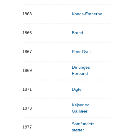
1863
Kongs-Emnerne
1866
Brand
1867
Peer Gynt
De unges
1869
Forbund
1871
Digte
Kejser og
1873
Galilæer
Samfundets
1877
støtter