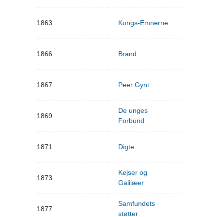
1863
Kongs-Emnerne
1866
Brand
1867
Peer Gynt
De unges
1869
Forbund
1871
Digte
Kejser og
1873
Galilæer
Samfundets
1877
støtter