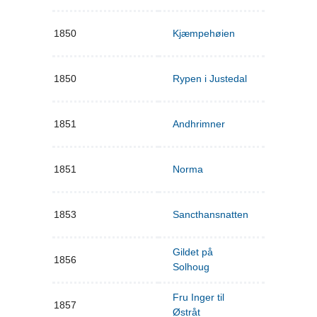
1850
Kjæmpehøien
1850
Rypen i Justedal
1851
Andhrimner
1851
Norma
1853
Sancthansnatten
Gildet på
1856
Solhoug
Fru Inger til
1857
Østråt