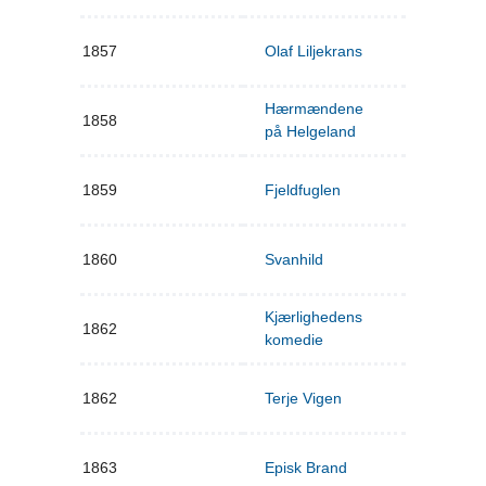
1857
Olaf Liljekrans
Hærmændene
1858
på Helgeland
1859
Fjeldfuglen
1860
Svanhild
Kjærlighedens
1862
komedie
1862
Terje Vigen
1863
Episk Brand