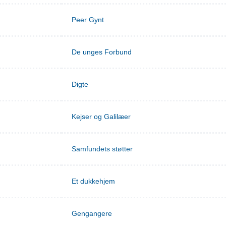
Peer Gynt
De unges Forbund
Digte
Kejser og Galilæer
Samfundets støtter
Et dukkehjem
Gengangere