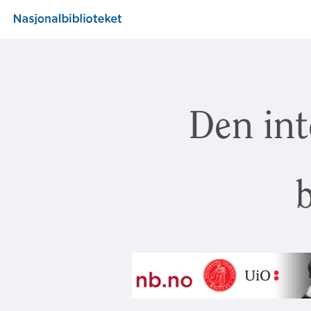
Den int
b