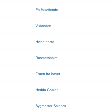
En folkefiende
Vildanden
Hvide heste
Rosmersholm
Fruen fra havet
Hedda Gabler
Bygmester Solness