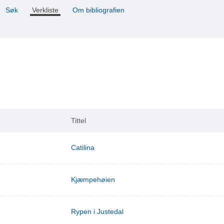
Søk
Verkliste
Om bibliografien
Tittel
Catilina
Kjæmpehøien
Rypen i Justedal