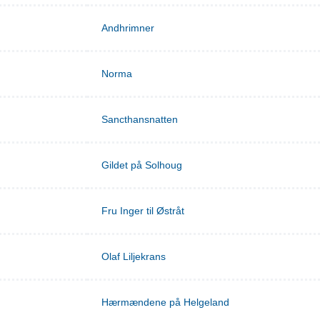
Andhrimner
Norma
Sancthansnatten
Gildet på Solhoug
Fru Inger til Østråt
Olaf Liljekrans
Hærmændene på Helgeland