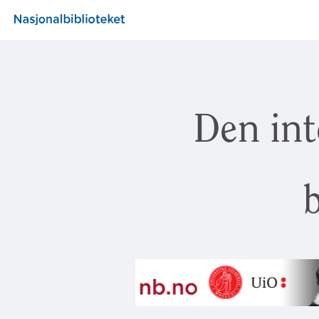
Den int
b