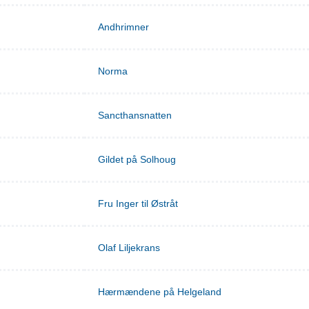
Andhrimner
Norma
Sancthansnatten
Gildet på Solhoug
Fru Inger til Østråt
Olaf Liljekrans
Hærmændene på Helgeland