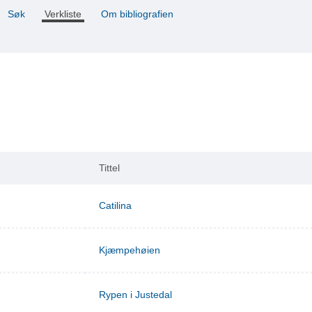
Søk
Verkliste
Om bibliografien
Tittel
Catilina
Kjæmpehøien
Rypen i Justedal