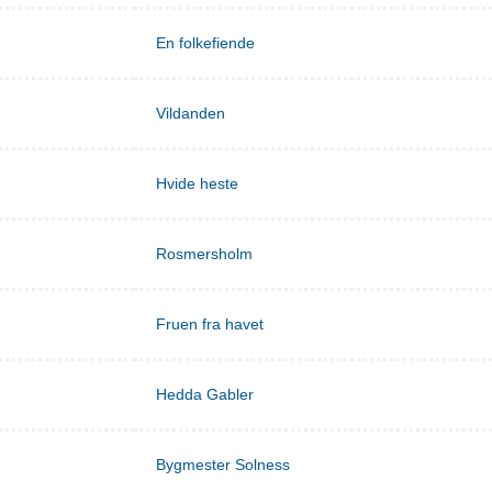
En folkefiende
Vildanden
Hvide heste
Rosmersholm
Fruen fra havet
Hedda Gabler
Bygmester Solness