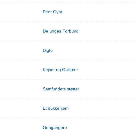
Peer Gynt
De unges Forbund
Digte
Kejser og Galilæer
Samfundets støtter
Et dukkehjem
Gengangere