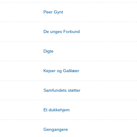
Peer Gynt
De unges Forbund
Digte
Kejser og Galilæer
Samfundets støtter
Et dukkehjem
Gengangere