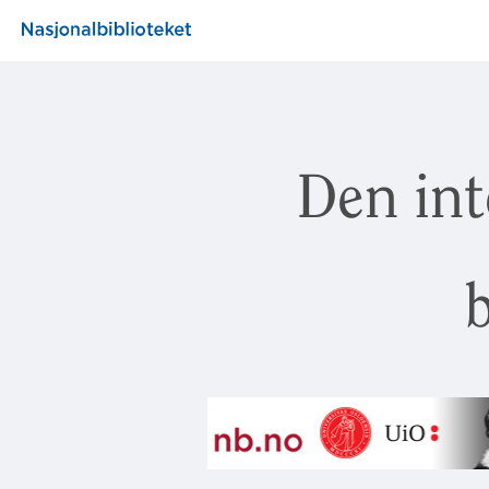
Den int
b