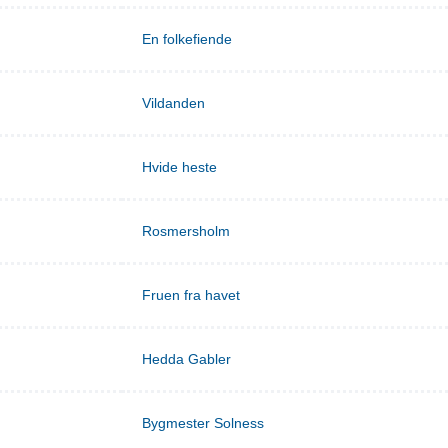
En folkefiende
Vildanden
Hvide heste
Rosmersholm
Fruen fra havet
Hedda Gabler
Bygmester Solness