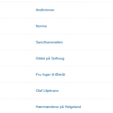
Andhrimner
Norma
Sancthansnatten
Gildet på Solhoug
Fru Inger til Østråt
Olaf Liljekrans
Hærmændene på Helgeland