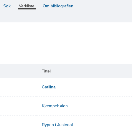
Søk
Verkliste
Om bibliografien
Tittel
Catilina
Kjæmpehøien
Rypen i Justedal