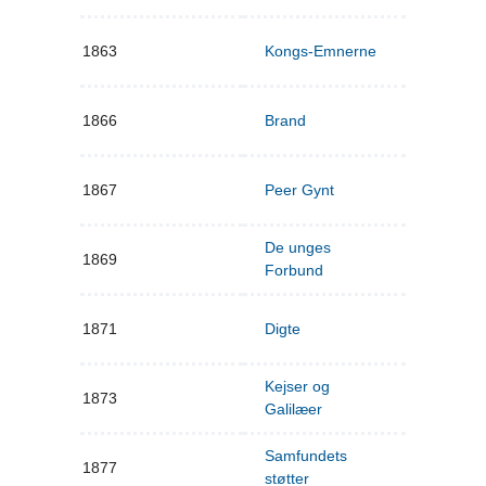
1863
Kongs-Emnerne
1866
Brand
1867
Peer Gynt
De unges
1869
Forbund
1871
Digte
Kejser og
1873
Galilæer
Samfundets
1877
støtter