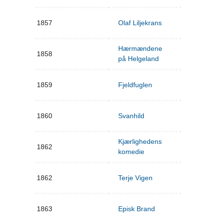
1857
Olaf Liljekrans
Hærmændene
1858
på Helgeland
1859
Fjeldfuglen
1860
Svanhild
Kjærlighedens
1862
komedie
1862
Terje Vigen
1863
Episk Brand