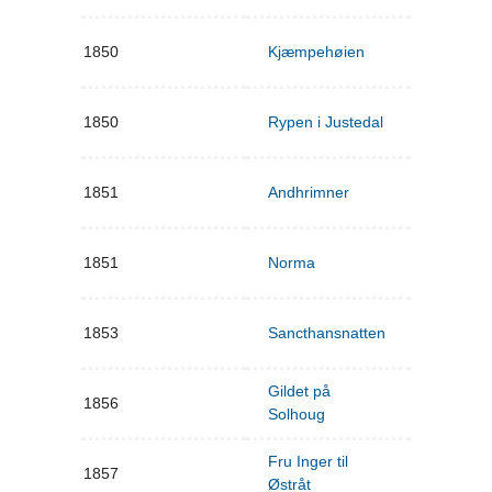
1850
Kjæmpehøien
1850
Rypen i Justedal
1851
Andhrimner
1851
Norma
1853
Sancthansnatten
Gildet på
1856
Solhoug
Fru Inger til
1857
Østråt