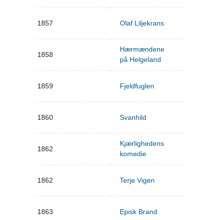
1857
Olaf Liljekrans
Hærmændene
1858
på Helgeland
1859
Fjeldfuglen
1860
Svanhild
Kjærlighedens
1862
komedie
1862
Terje Vigen
1863
Episk Brand