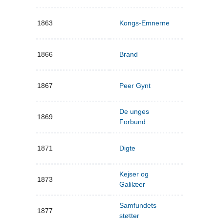
1863
Kongs-Emnerne
1866
Brand
1867
Peer Gynt
De unges
1869
Forbund
1871
Digte
Kejser og
1873
Galilæer
Samfundets
1877
støtter