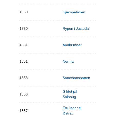
1850
Kjæmpehøien
1850
Rypen i Justedal
1851
Andhrimner
1851
Norma
1853
Sancthansnatten
Gildet på
1856
Solhoug
Fru Inger til
1857
Østråt