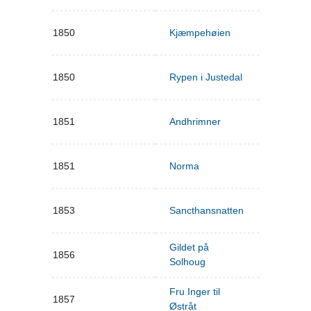
1850
Kjæmpehøien
1850
Rypen i Justedal
1851
Andhrimner
1851
Norma
1853
Sancthansnatten
Gildet på
1856
Solhoug
Fru Inger til
1857
Østråt