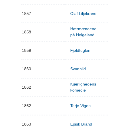
1857
Olaf Liljekrans
Hærmændene
1858
på Helgeland
1859
Fjeldfuglen
1860
Svanhild
Kjærlighedens
1862
komedie
1862
Terje Vigen
1863
Episk Brand