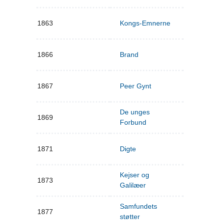
1863
Kongs-Emnerne
1866
Brand
1867
Peer Gynt
De unges
1869
Forbund
1871
Digte
Kejser og
1873
Galilæer
Samfundets
1877
støtter