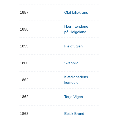
1857
Olaf Liljekrans
Hærmændene
1858
på Helgeland
1859
Fjeldfuglen
1860
Svanhild
Kjærlighedens
1862
komedie
1862
Terje Vigen
1863
Episk Brand