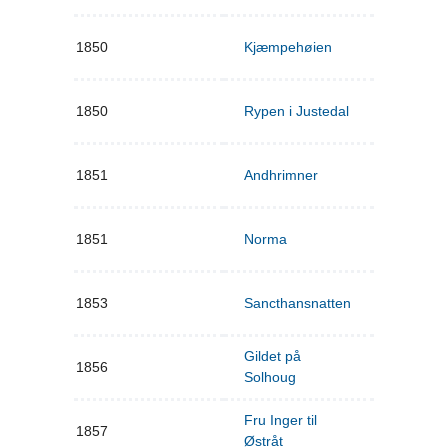
1850
Kjæmpehøien
1850
Rypen i Justedal
1851
Andhrimner
1851
Norma
1853
Sancthansnatten
Gildet på
1856
Solhoug
Fru Inger til
1857
Østråt