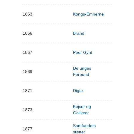
1863
Kongs-Emnerne
1866
Brand
1867
Peer Gynt
De unges
1869
Forbund
1871
Digte
Kejser og
1873
Galilæer
Samfundets
1877
støtter