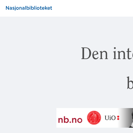
Den int
b