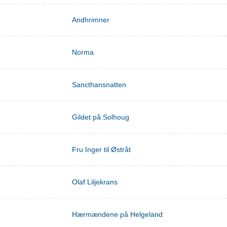
Andhrimner
Norma
Sancthansnatten
Gildet på Solhoug
Fru Inger til Østråt
Olaf Liljekrans
Hærmændene på Helgeland