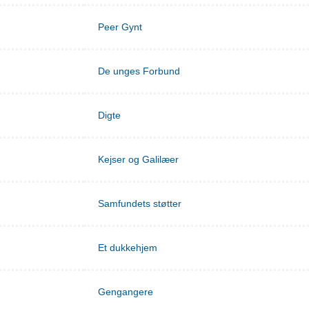
Peer Gynt
De unges Forbund
Digte
Kejser og Galilæer
Samfundets støtter
Et dukkehjem
Gengangere