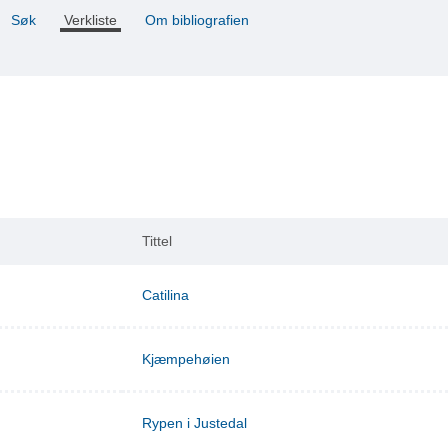
Søk
Verkliste
Om bibliografien
Tittel
Catilina
Kjæmpehøien
Rypen i Justedal