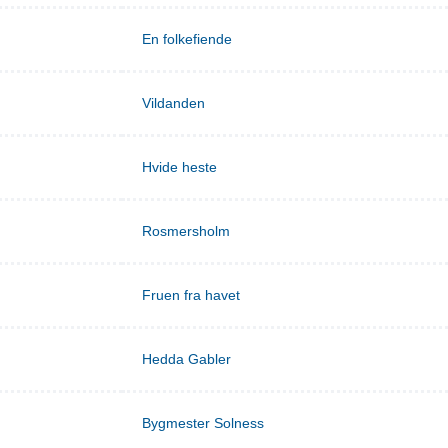
En folkefiende
Vildanden
Hvide heste
Rosmersholm
Fruen fra havet
Hedda Gabler
Bygmester Solness