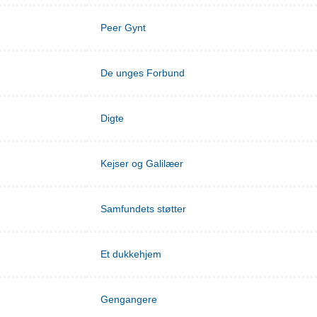
Peer Gynt
De unges Forbund
Digte
Kejser og Galilæer
Samfundets støtter
Et dukkehjem
Gengangere