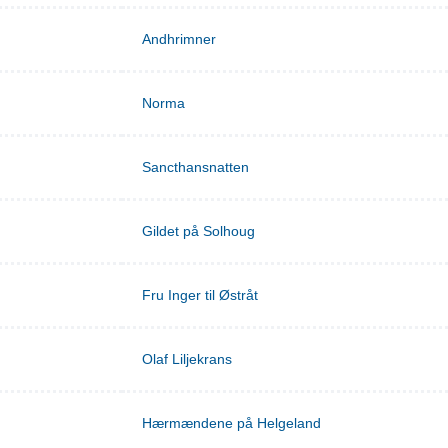
Andhrimner
Norma
Sancthansnatten
Gildet på Solhoug
Fru Inger til Østråt
Olaf Liljekrans
Hærmændene på Helgeland