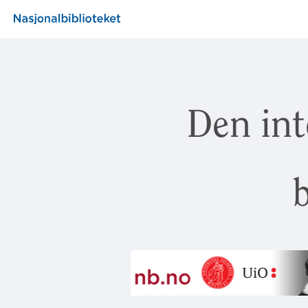
Den int
b