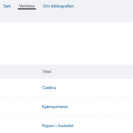
Søk
Verkliste
Om bibliografien
Tittel
Catilina
Kjæmpehøien
Rypen i Justedal