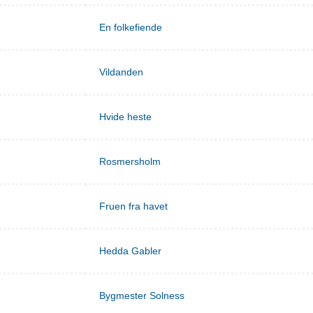
En folkefiende
Vildanden
Hvide heste
Rosmersholm
Fruen fra havet
Hedda Gabler
Bygmester Solness