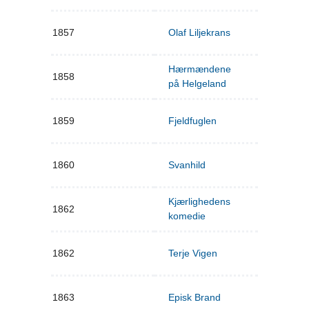
1857
Olaf Liljekrans
Hærmændene
1858
på Helgeland
1859
Fjeldfuglen
1860
Svanhild
Kjærlighedens
1862
komedie
1862
Terje Vigen
1863
Episk Brand