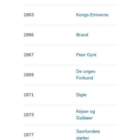
1863
Kongs-Emnerne
1866
Brand
1867
Peer Gynt
De unges
1869
Forbund
1871
Digte
Kejser og
1873
Galilæer
Samfundets
1877
støtter