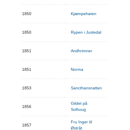
1850
Kjæmpehøien
1850
Rypen i Justedal
1851
Andhrimner
1851
Norma
1853
Sancthansnatten
Gildet på
1856
Solhoug
Fru Inger til
1857
Østråt