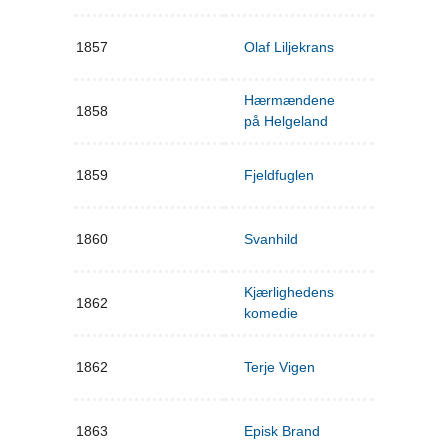
1857
Olaf Liljekrans
Hærmændene
1858
på Helgeland
1859
Fjeldfuglen
1860
Svanhild
Kjærlighedens
1862
komedie
1862
Terje Vigen
1863
Episk Brand