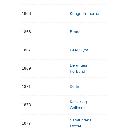
1863
Kongs-Emnerne
1866
Brand
1867
Peer Gynt
De unges
1869
Forbund
1871
Digte
Kejser og
1873
Galilæer
Samfundets
1877
støtter