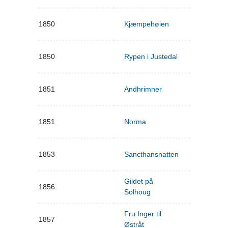
1850
Kjæmpehøien
1850
Rypen i Justedal
1851
Andhrimner
1851
Norma
1853
Sancthansnatten
Gildet på
1856
Solhoug
Fru Inger til
1857
Østråt