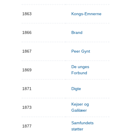
1863
Kongs-Emnerne
1866
Brand
1867
Peer Gynt
De unges
1869
Forbund
1871
Digte
Kejser og
1873
Galilæer
Samfundets
1877
støtter