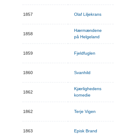
1857
Olaf Liljekrans
Hærmændene
1858
på Helgeland
1859
Fjeldfuglen
1860
Svanhild
Kjærlighedens
1862
komedie
1862
Terje Vigen
1863
Episk Brand