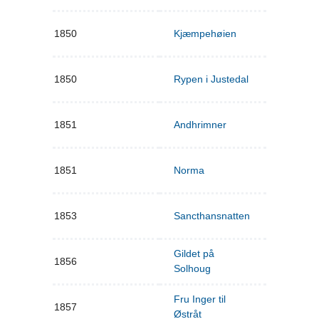
1850
Kjæmpehøien
1850
Rypen i Justedal
1851
Andhrimner
1851
Norma
1853
Sancthansnatten
Gildet på
1856
Solhoug
Fru Inger til
1857
Østråt