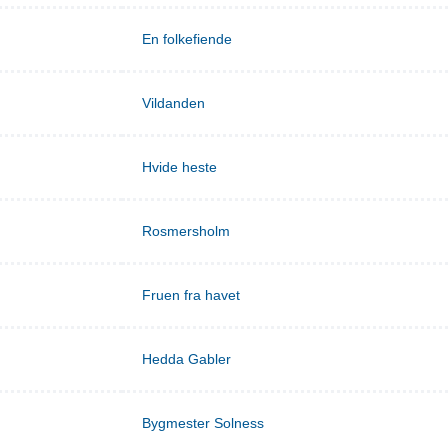
En folkefiende
Vildanden
Hvide heste
Rosmersholm
Fruen fra havet
Hedda Gabler
Bygmester Solness