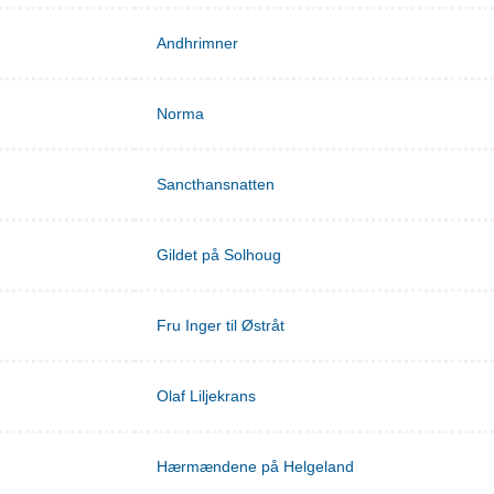
Andhrimner
Norma
Sancthansnatten
Gildet på Solhoug
Fru Inger til Østråt
Olaf Liljekrans
Hærmændene på Helgeland