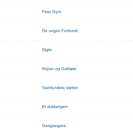
Peer Gynt
De unges Forbund
Digte
Kejser og Galilæer
Samfundets støtter
Et dukkehjem
Gengangere