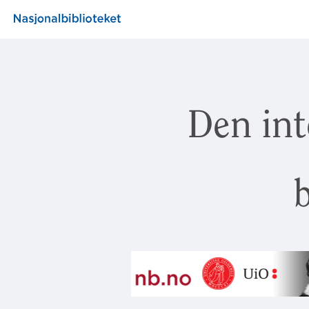
Den int
b