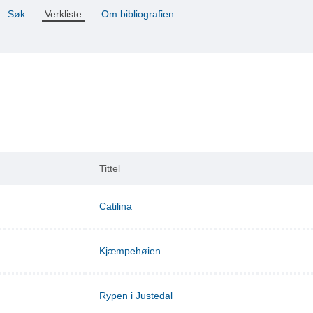
Søk
Verkliste
Om bibliografien
Tittel
Catilina
Kjæmpehøien
Rypen i Justedal