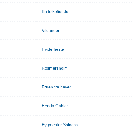
En folkefiende
Vildanden
Hvide heste
Rosmersholm
Fruen fra havet
Hedda Gabler
Bygmester Solness