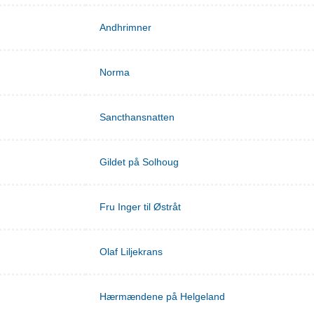
Andhrimner
Norma
Sancthansnatten
Gildet på Solhoug
Fru Inger til Østråt
Olaf Liljekrans
Hærmændene på Helgeland