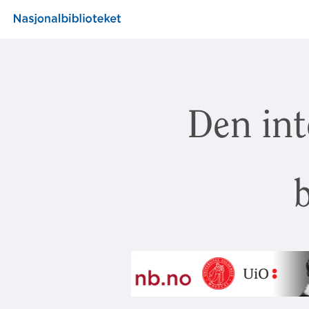
Den int
b