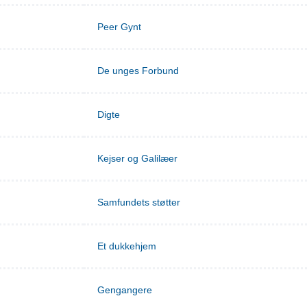
Peer Gynt
De unges Forbund
Digte
Kejser og Galilæer
Samfundets støtter
Et dukkehjem
Gengangere