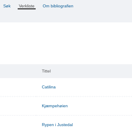
Søk
Verkliste
Om bibliografien
Tittel
Catilina
Kjæmpehøien
Rypen i Justedal