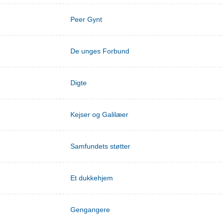
Peer Gynt
De unges Forbund
Digte
Kejser og Galilæer
Samfundets støtter
Et dukkehjem
Gengangere