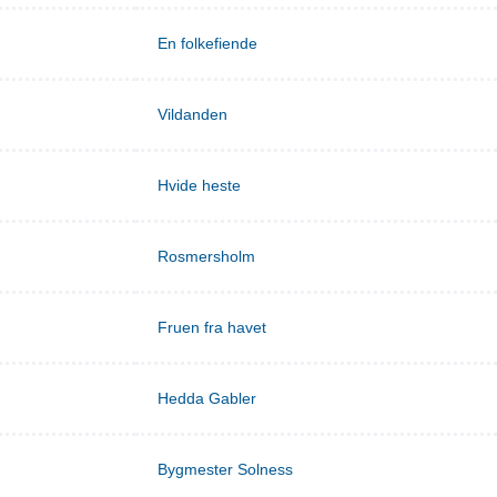
En folkefiende
Vildanden
Hvide heste
Rosmersholm
Fruen fra havet
Hedda Gabler
Bygmester Solness