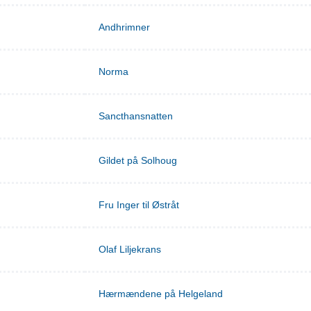
Andhrimner
Norma
Sancthansnatten
Gildet på Solhoug
Fru Inger til Østråt
Olaf Liljekrans
Hærmændene på Helgeland