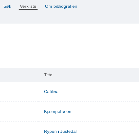
Søk
Verkliste
Om bibliografien
Tittel
Catilina
Kjæmpehøien
Rypen i Justedal