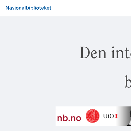
Den int
b