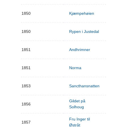
1850
Kjæmpehøien
1850
Rypen i Justedal
1851
Andhrimner
1851
Norma
1853
Sancthansnatten
Gildet på
1856
Solhoug
Fru Inger til
1857
Østråt