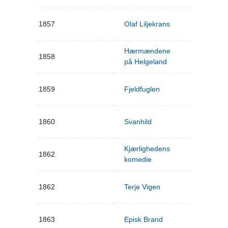
1857
Olaf Liljekrans
Hærmændene
1858
på Helgeland
1859
Fjeldfuglen
1860
Svanhild
Kjærlighedens
1862
komedie
1862
Terje Vigen
1863
Episk Brand