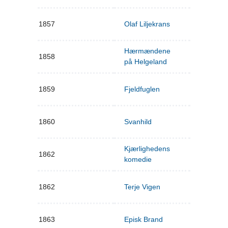
1857
Olaf Liljekrans
Hærmændene
1858
på Helgeland
1859
Fjeldfuglen
1860
Svanhild
Kjærlighedens
1862
komedie
1862
Terje Vigen
1863
Episk Brand