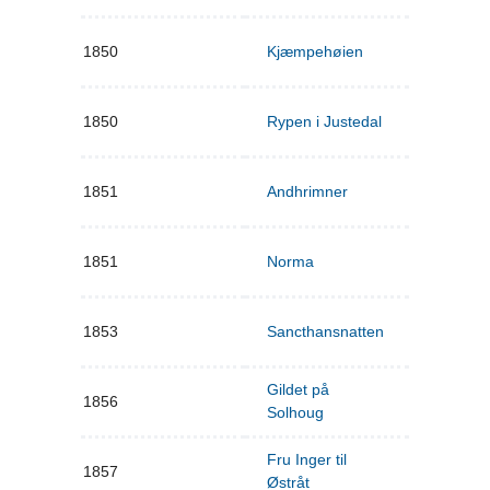
1850
Kjæmpehøien
1850
Rypen i Justedal
1851
Andhrimner
1851
Norma
1853
Sancthansnatten
Gildet på
1856
Solhoug
Fru Inger til
1857
Østråt