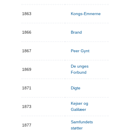
1863
Kongs-Emnerne
1866
Brand
1867
Peer Gynt
De unges
1869
Forbund
1871
Digte
Kejser og
1873
Galilæer
Samfundets
1877
støtter