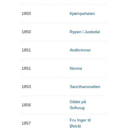
1850
Kjæmpehøien
1850
Rypen i Justedal
1851
Andhrimner
1851
Norma
1853
Sancthansnatten
Gildet på
1856
Solhoug
Fru Inger til
1857
Østråt