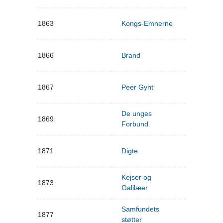
1863
Kongs-Emnerne
1866
Brand
1867
Peer Gynt
De unges
1869
Forbund
1871
Digte
Kejser og
1873
Galilæer
Samfundets
1877
støtter