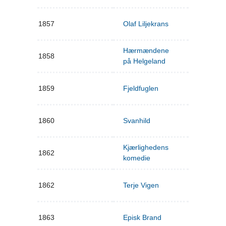
1857
Olaf Liljekrans
Hærmændene
1858
på Helgeland
1859
Fjeldfuglen
1860
Svanhild
Kjærlighedens
1862
komedie
1862
Terje Vigen
1863
Episk Brand