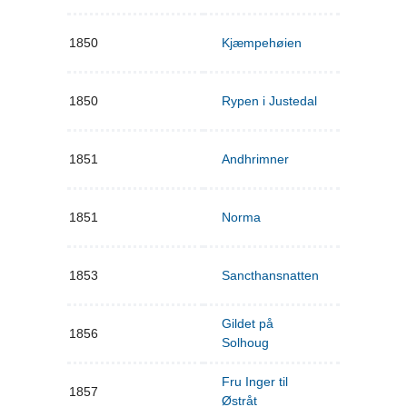
1850
Kjæmpehøien
1850
Rypen i Justedal
1851
Andhrimner
1851
Norma
1853
Sancthansnatten
Gildet på
1856
Solhoug
Fru Inger til
1857
Østråt