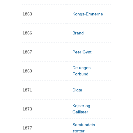
1863
Kongs-Emnerne
1866
Brand
1867
Peer Gynt
De unges
1869
Forbund
1871
Digte
Kejser og
1873
Galilæer
Samfundets
1877
støtter