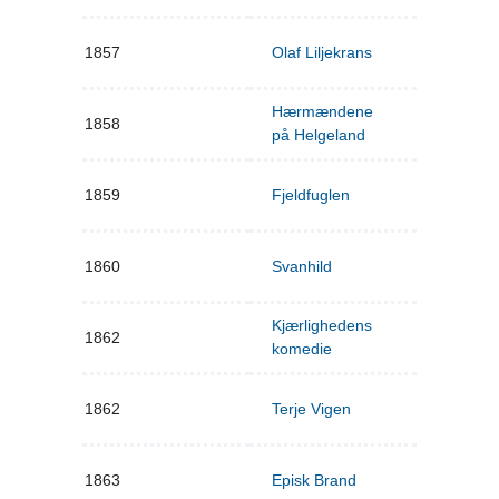
1857
Olaf Liljekrans
Hærmændene
1858
på Helgeland
1859
Fjeldfuglen
1860
Svanhild
Kjærlighedens
1862
komedie
1862
Terje Vigen
1863
Episk Brand