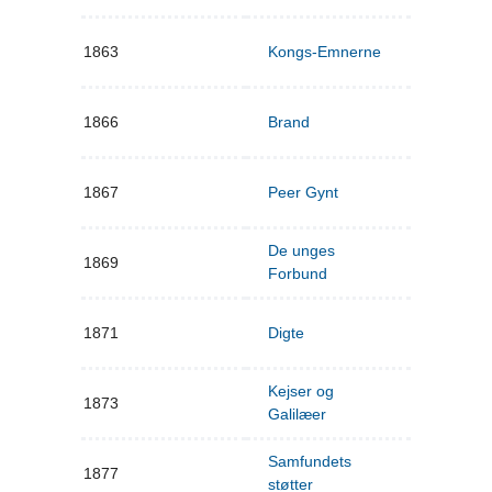
1863
Kongs-Emnerne
1866
Brand
1867
Peer Gynt
De unges
1869
Forbund
1871
Digte
Kejser og
1873
Galilæer
Samfundets
1877
støtter