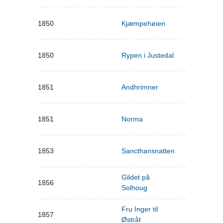
1850
Kjæmpehøien
1850
Rypen i Justedal
1851
Andhrimner
1851
Norma
1853
Sancthansnatten
Gildet på
1856
Solhoug
Fru Inger til
1857
Østråt