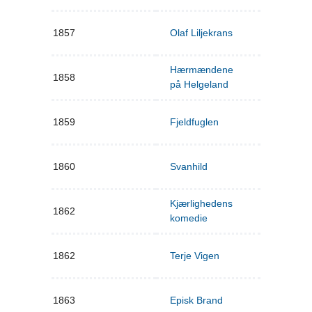
1857
Olaf Liljekrans
Hærmændene
1858
på Helgeland
1859
Fjeldfuglen
1860
Svanhild
Kjærlighedens
1862
komedie
1862
Terje Vigen
1863
Episk Brand