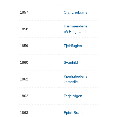
1857
Olaf Liljekrans
Hærmændene
1858
på Helgeland
1859
Fjeldfuglen
1860
Svanhild
Kjærlighedens
1862
komedie
1862
Terje Vigen
1863
Episk Brand