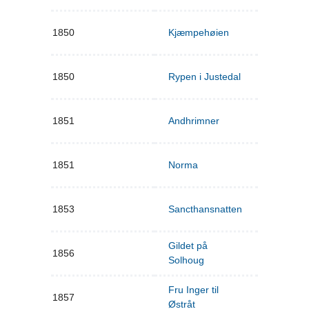
1850
Kjæmpehøien
1850
Rypen i Justedal
1851
Andhrimner
1851
Norma
1853
Sancthansnatten
Gildet på
1856
Solhoug
Fru Inger til
1857
Østråt