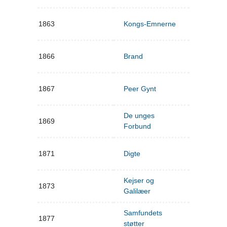
1863
Kongs-Emnerne
1866
Brand
1867
Peer Gynt
De unges
1869
Forbund
1871
Digte
Kejser og
1873
Galilæer
Samfundets
1877
støtter