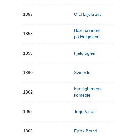
1857
Olaf Liljekrans
Hærmændene
1858
på Helgeland
1859
Fjeldfuglen
1860
Svanhild
Kjærlighedens
1862
komedie
1862
Terje Vigen
1863
Episk Brand