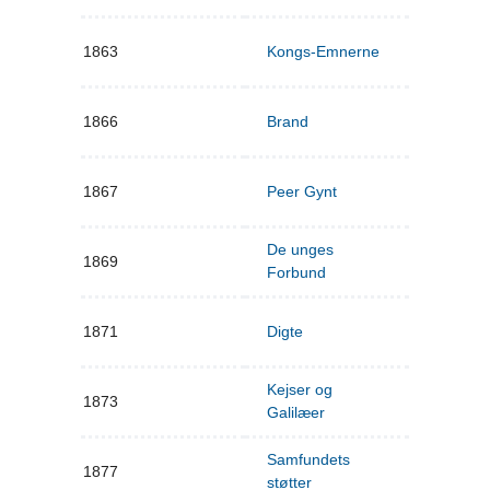
1863
Kongs-Emnerne
1866
Brand
1867
Peer Gynt
De unges
1869
Forbund
1871
Digte
Kejser og
1873
Galilæer
Samfundets
1877
støtter