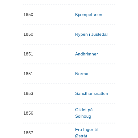
1850
Kjæmpehøien
1850
Rypen i Justedal
1851
Andhrimner
1851
Norma
1853
Sancthansnatten
Gildet på
1856
Solhoug
Fru Inger til
1857
Østråt