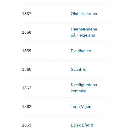
1857
Olaf Liljekrans
Hærmændene
1858
på Helgeland
1859
Fjeldfuglen
1860
Svanhild
Kjærlighedens
1862
komedie
1862
Terje Vigen
1863
Episk Brand