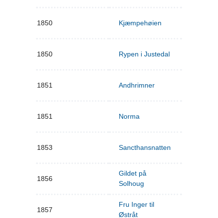
1850
Kjæmpehøien
1850
Rypen i Justedal
1851
Andhrimner
1851
Norma
1853
Sancthansnatten
Gildet på
1856
Solhoug
Fru Inger til
1857
Østråt