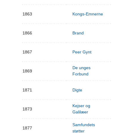
1863
Kongs-Emnerne
1866
Brand
1867
Peer Gynt
De unges
1869
Forbund
1871
Digte
Kejser og
1873
Galilæer
Samfundets
1877
støtter