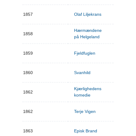
1857
Olaf Liljekrans
Hærmændene
1858
på Helgeland
1859
Fjeldfuglen
1860
Svanhild
Kjærlighedens
1862
komedie
1862
Terje Vigen
1863
Episk Brand