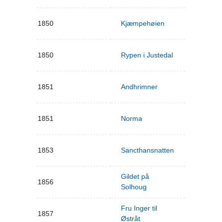
1850
Kjæmpehøien
1850
Rypen i Justedal
1851
Andhrimner
1851
Norma
1853
Sancthansnatten
Gildet på
1856
Solhoug
Fru Inger til
1857
Østråt