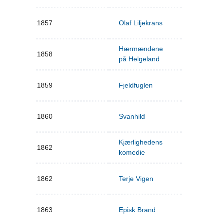
1857
Olaf Liljekrans
Hærmændene
1858
på Helgeland
1859
Fjeldfuglen
1860
Svanhild
Kjærlighedens
1862
komedie
1862
Terje Vigen
1863
Episk Brand