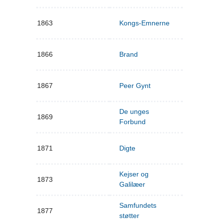
1863
Kongs-Emnerne
1866
Brand
1867
Peer Gynt
De unges
1869
Forbund
1871
Digte
Kejser og
1873
Galilæer
Samfundets
1877
støtter