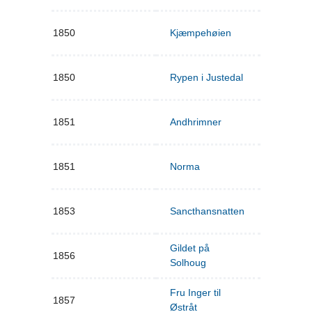
1850
Kjæmpehøien
1850
Rypen i Justedal
1851
Andhrimner
1851
Norma
1853
Sancthansnatten
Gildet på
1856
Solhoug
Fru Inger til
1857
Østråt