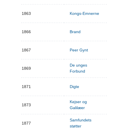
1863
Kongs-Emnerne
1866
Brand
1867
Peer Gynt
De unges
1869
Forbund
1871
Digte
Kejser og
1873
Galilæer
Samfundets
1877
støtter