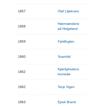
1857
Olaf Liljekrans
Hærmændene
1858
på Helgeland
1859
Fjeldfuglen
1860
Svanhild
Kjærlighedens
1862
komedie
1862
Terje Vigen
1863
Episk Brand