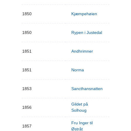
1850
Kjæmpehøien
1850
Rypen i Justedal
1851
Andhrimner
1851
Norma
1853
Sancthansnatten
Gildet på
1856
Solhoug
Fru Inger til
1857
Østråt