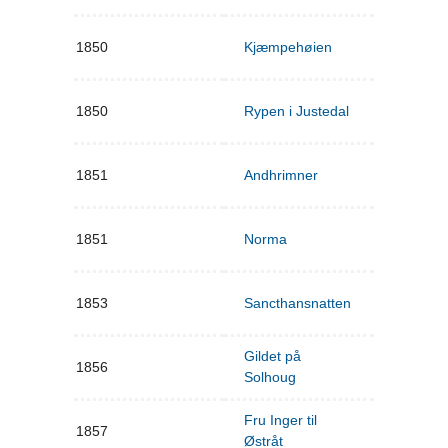
1850
Kjæmpehøien
1850
Rypen i Justedal
1851
Andhrimner
1851
Norma
1853
Sancthansnatten
Gildet på
1856
Solhoug
Fru Inger til
1857
Østråt