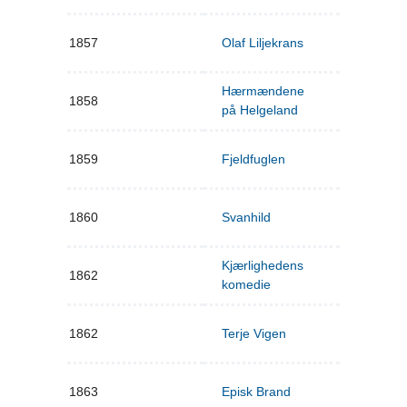
1857
Olaf Liljekrans
Hærmændene
1858
på Helgeland
1859
Fjeldfuglen
1860
Svanhild
Kjærlighedens
1862
komedie
1862
Terje Vigen
1863
Episk Brand