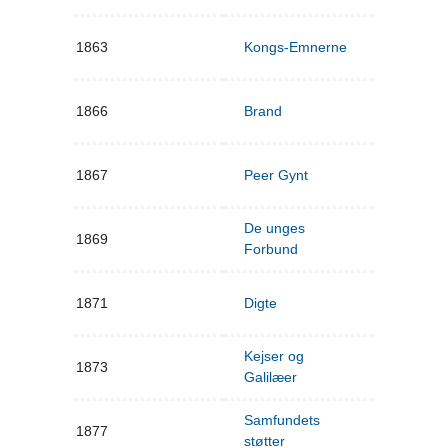
1863
Kongs-Emnerne
1866
Brand
1867
Peer Gynt
De unges
1869
Forbund
1871
Digte
Kejser og
1873
Galilæer
Samfundets
1877
støtter