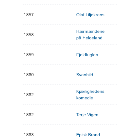
1857
Olaf Liljekrans
Hærmændene
1858
på Helgeland
1859
Fjeldfuglen
1860
Svanhild
Kjærlighedens
1862
komedie
1862
Terje Vigen
1863
Episk Brand