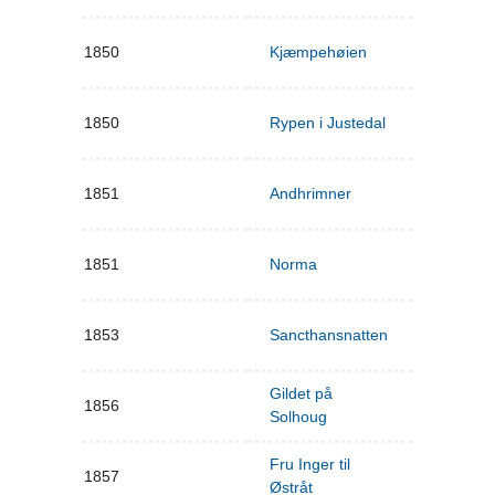
1850
Kjæmpehøien
1850
Rypen i Justedal
1851
Andhrimner
1851
Norma
1853
Sancthansnatten
Gildet på
1856
Solhoug
Fru Inger til
1857
Østråt