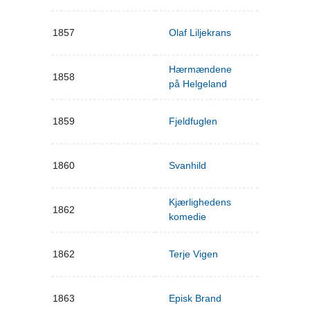
1857
Olaf Liljekrans
Hærmændene
1858
på Helgeland
1859
Fjeldfuglen
1860
Svanhild
Kjærlighedens
1862
komedie
1862
Terje Vigen
1863
Episk Brand