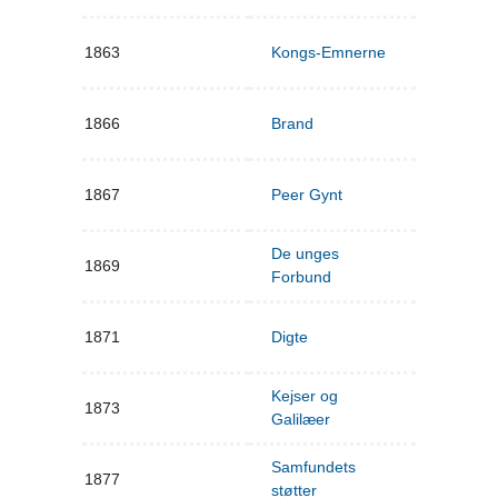
1863
Kongs-Emnerne
1866
Brand
1867
Peer Gynt
De unges
1869
Forbund
1871
Digte
Kejser og
1873
Galilæer
Samfundets
1877
støtter