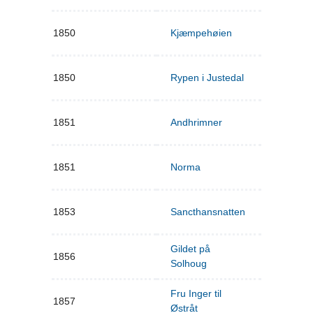
1850
Kjæmpehøien
1850
Rypen i Justedal
1851
Andhrimner
1851
Norma
1853
Sancthansnatten
Gildet på
1856
Solhoug
Fru Inger til
1857
Østråt