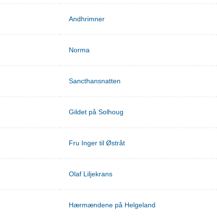
Andhrimner
Norma
Sancthansnatten
Gildet på Solhoug
Fru Inger til Østråt
Olaf Liljekrans
Hærmændene på Helgeland