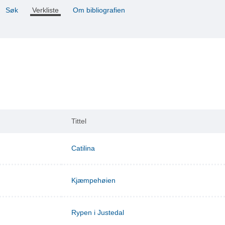
Søk
Verkliste
Om bibliografien
Tittel
Catilina
Kjæmpehøien
Rypen i Justedal