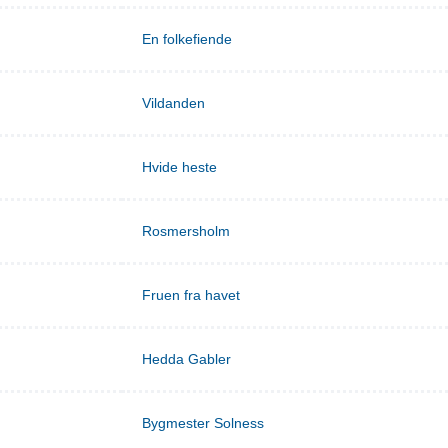
En folkefiende
Vildanden
Hvide heste
Rosmersholm
Fruen fra havet
Hedda Gabler
Bygmester Solness