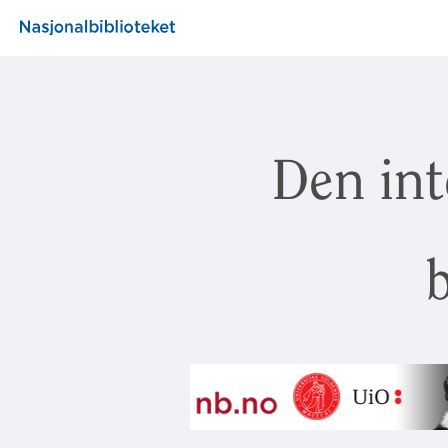
Den int
b