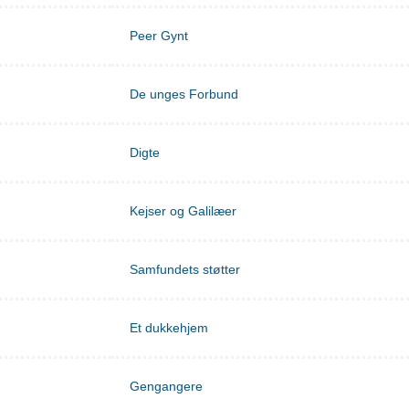
Peer Gynt
De unges Forbund
Digte
Kejser og Galilæer
Samfundets støtter
Et dukkehjem
Gengangere