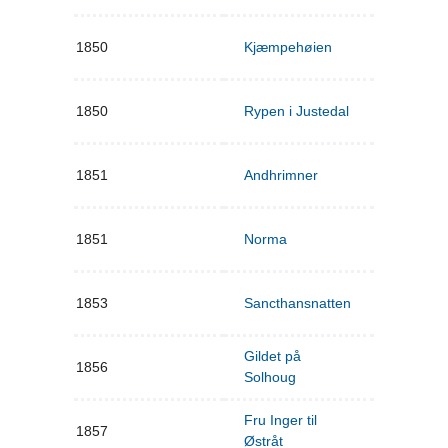
1850
Kjæmpehøien
1850
Rypen i Justedal
1851
Andhrimner
1851
Norma
1853
Sancthansnatten
Gildet på
1856
Solhoug
Fru Inger til
1857
Østråt