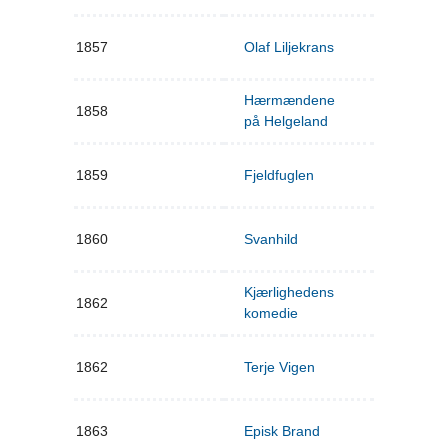
1857
Olaf Liljekrans
Hærmændene
1858
på Helgeland
1859
Fjeldfuglen
1860
Svanhild
Kjærlighedens
1862
komedie
1862
Terje Vigen
1863
Episk Brand