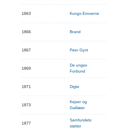
1863
Kongs-Emnerne
1866
Brand
1867
Peer Gynt
De unges
1869
Forbund
1871
Digte
Kejser og
1873
Galilæer
Samfundets
1877
støtter