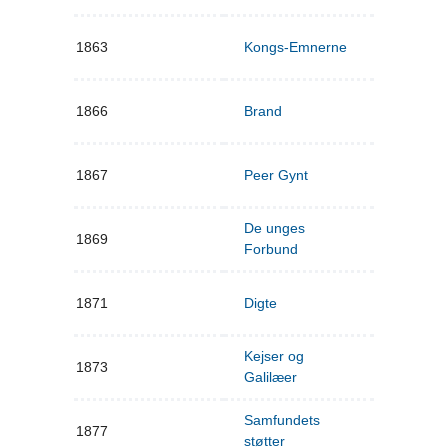
1863
Kongs-Emnerne
1866
Brand
1867
Peer Gynt
De unges
1869
Forbund
1871
Digte
Kejser og
1873
Galilæer
Samfundets
1877
støtter