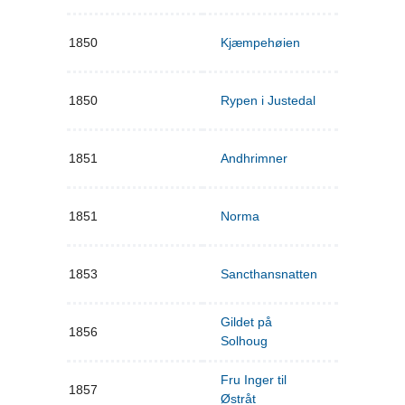
1850
Kjæmpehøien
1850
Rypen i Justedal
1851
Andhrimner
1851
Norma
1853
Sancthansnatten
Gildet på
1856
Solhoug
Fru Inger til
1857
Østråt