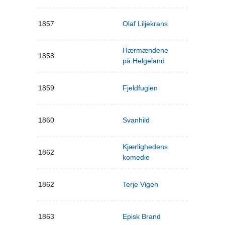
1857
Olaf Liljekrans
Hærmændene
1858
på Helgeland
1859
Fjeldfuglen
1860
Svanhild
Kjærlighedens
1862
komedie
1862
Terje Vigen
1863
Episk Brand