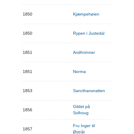
1850
Kjæmpehøien
1850
Rypen i Justedal
1851
Andhrimner
1851
Norma
1853
Sancthansnatten
Gildet på
1856
Solhoug
Fru Inger til
1857
Østråt