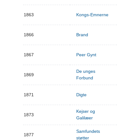
1863
Kongs-Emnerne
1866
Brand
1867
Peer Gynt
De unges
1869
Forbund
1871
Digte
Kejser og
1873
Galilæer
Samfundets
1877
støtter