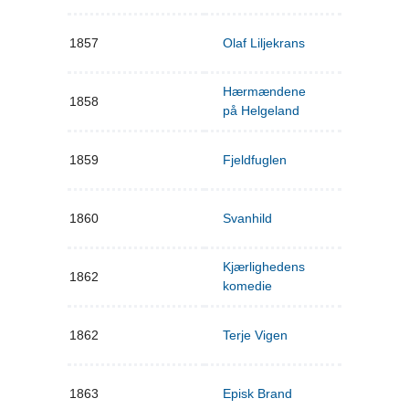
1857
Olaf Liljekrans
Hærmændene
1858
på Helgeland
1859
Fjeldfuglen
1860
Svanhild
Kjærlighedens
1862
komedie
1862
Terje Vigen
1863
Episk Brand