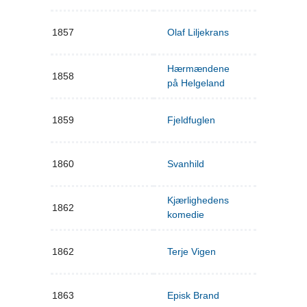
1857
Olaf Liljekrans
Hærmændene
1858
på Helgeland
1859
Fjeldfuglen
1860
Svanhild
Kjærlighedens
1862
komedie
1862
Terje Vigen
1863
Episk Brand