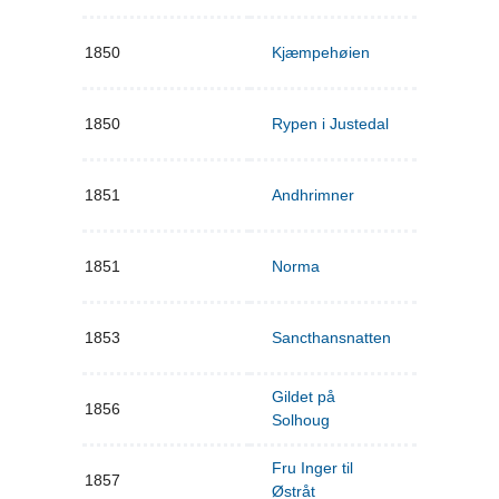
1850
Kjæmpehøien
1850
Rypen i Justedal
1851
Andhrimner
1851
Norma
1853
Sancthansnatten
Gildet på
1856
Solhoug
Fru Inger til
1857
Østråt