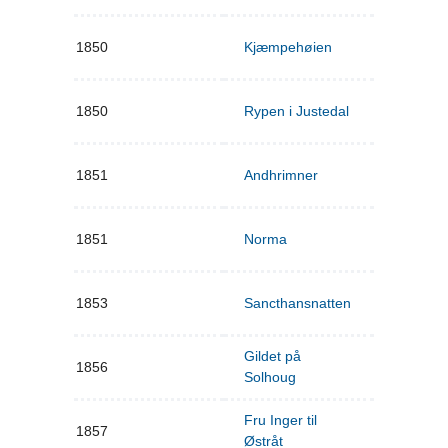
1850
Kjæmpehøien
1850
Rypen i Justedal
1851
Andhrimner
1851
Norma
1853
Sancthansnatten
Gildet på
1856
Solhoug
Fru Inger til
1857
Østråt