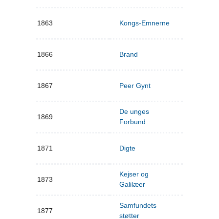
1863
Kongs-Emnerne
1866
Brand
1867
Peer Gynt
De unges
1869
Forbund
1871
Digte
Kejser og
1873
Galilæer
Samfundets
1877
støtter