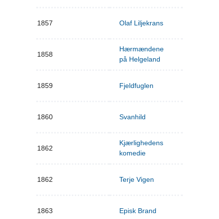
1857
Olaf Liljekrans
Hærmændene
1858
på Helgeland
1859
Fjeldfuglen
1860
Svanhild
Kjærlighedens
1862
komedie
1862
Terje Vigen
1863
Episk Brand