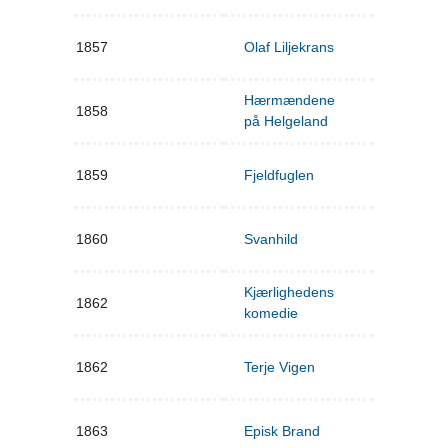
1857
Olaf Liljekrans
Hærmændene
1858
på Helgeland
1859
Fjeldfuglen
1860
Svanhild
Kjærlighedens
1862
komedie
1862
Terje Vigen
1863
Episk Brand