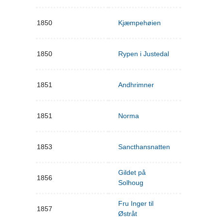
1850
Kjæmpehøien
1850
Rypen i Justedal
1851
Andhrimner
1851
Norma
1853
Sancthansnatten
Gildet på
1856
Solhoug
Fru Inger til
1857
Østråt