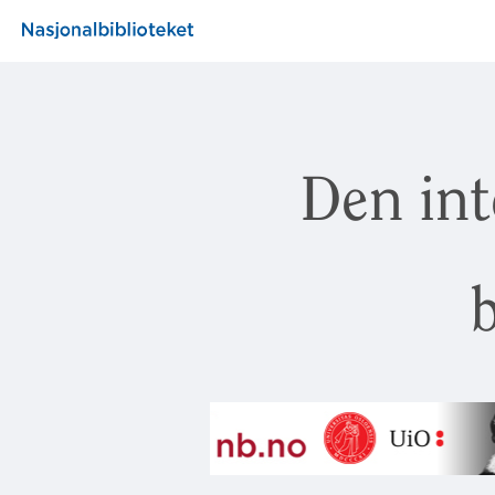
Den int
b