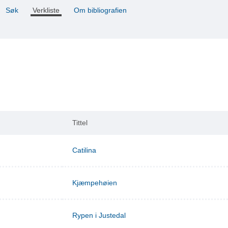
Søk
Verkliste
Om bibliografien
Tittel
Catilina
Kjæmpehøien
Rypen i Justedal