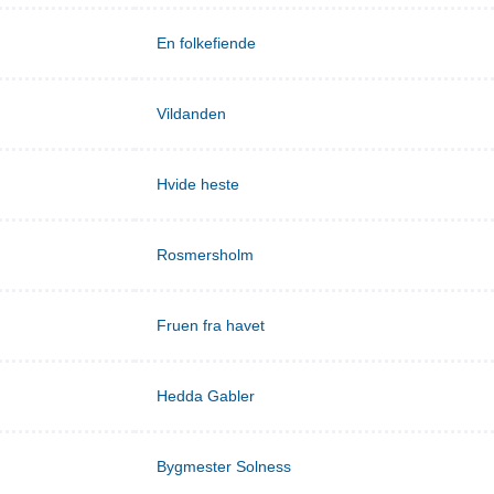
En folkefiende
Vildanden
Hvide heste
Rosmersholm
Fruen fra havet
Hedda Gabler
Bygmester Solness