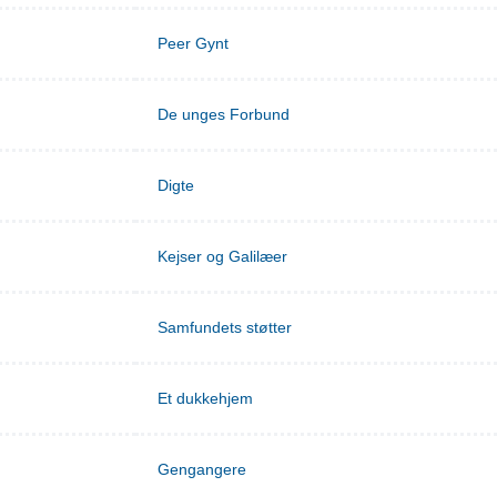
Peer Gynt
De unges Forbund
Digte
Kejser og Galilæer
Samfundets støtter
Et dukkehjem
Gengangere