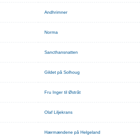
Andhrimner
Norma
Sancthansnatten
Gildet på Solhoug
Fru Inger til Østråt
Olaf Liljekrans
Hærmændene på Helgeland