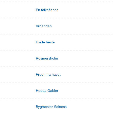
En folkefiende
Vildanden
Hvide heste
Rosmersholm
Fruen fra havet
Hedda Gabler
Bygmester Solness