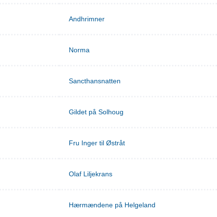
Andhrimner
Norma
Sancthansnatten
Gildet på Solhoug
Fru Inger til Østråt
Olaf Liljekrans
Hærmændene på Helgeland