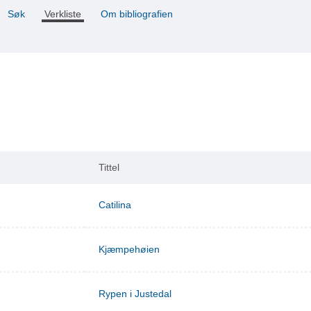
Søk
Verkliste
Om bibliografien
Tittel
Catilina
Kjæmpehøien
Rypen i Justedal