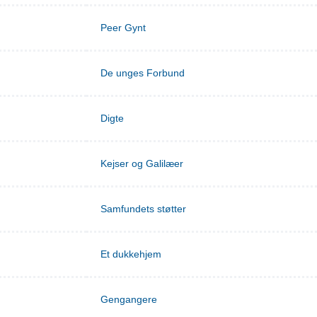
Peer Gynt
De unges Forbund
Digte
Kejser og Galilæer
Samfundets støtter
Et dukkehjem
Gengangere