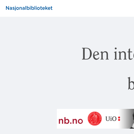
Den int
b