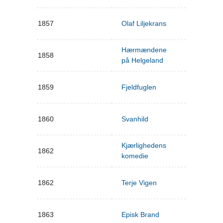
1857
Olaf Liljekrans
Hærmændene
1858
på Helgeland
1859
Fjeldfuglen
1860
Svanhild
Kjærlighedens
1862
komedie
1862
Terje Vigen
1863
Episk Brand