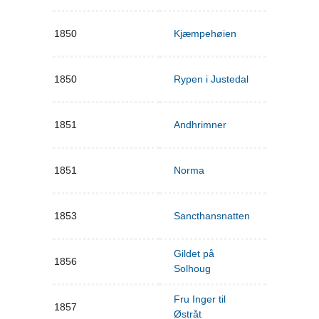
1850
Kjæmpehøien
1850
Rypen i Justedal
1851
Andhrimner
1851
Norma
1853
Sancthansnatten
Gildet på
1856
Solhoug
Fru Inger til
1857
Østråt