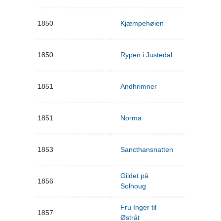
1850
Kjæmpehøien
1850
Rypen i Justedal
1851
Andhrimner
1851
Norma
1853
Sancthansnatten
Gildet på
1856
Solhoug
Fru Inger til
1857
Østråt