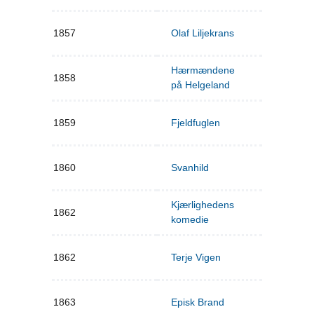
1857
Olaf Liljekrans
Hærmændene
1858
på Helgeland
1859
Fjeldfuglen
1860
Svanhild
Kjærlighedens
1862
komedie
1862
Terje Vigen
1863
Episk Brand