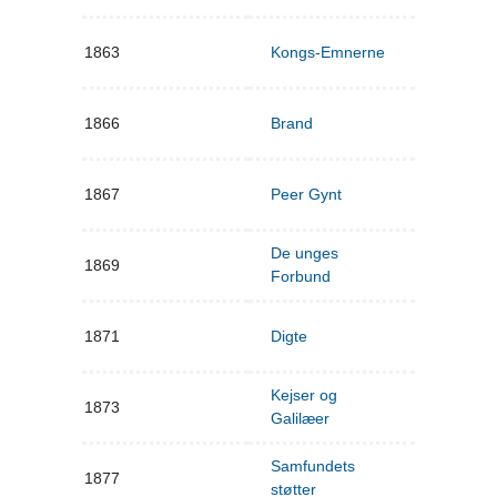
1863
Kongs-Emnerne
1866
Brand
1867
Peer Gynt
De unges
1869
Forbund
1871
Digte
Kejser og
1873
Galilæer
Samfundets
1877
støtter