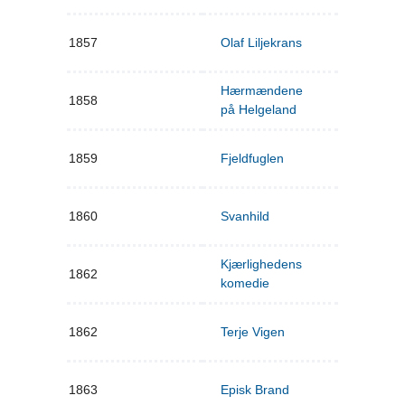
1857
Olaf Liljekrans
Hærmændene
1858
på Helgeland
1859
Fjeldfuglen
1860
Svanhild
Kjærlighedens
1862
komedie
1862
Terje Vigen
1863
Episk Brand