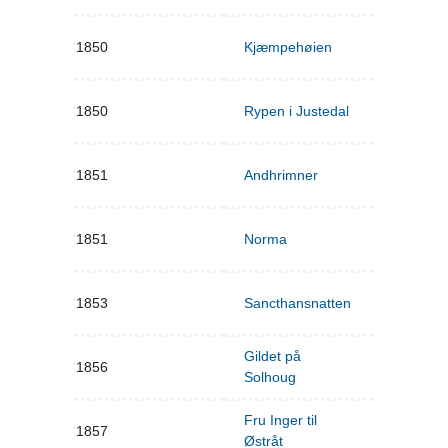
1850
Kjæmpehøien
1850
Rypen i Justedal
1851
Andhrimner
1851
Norma
1853
Sancthansnatten
Gildet på
1856
Solhoug
Fru Inger til
1857
Østråt