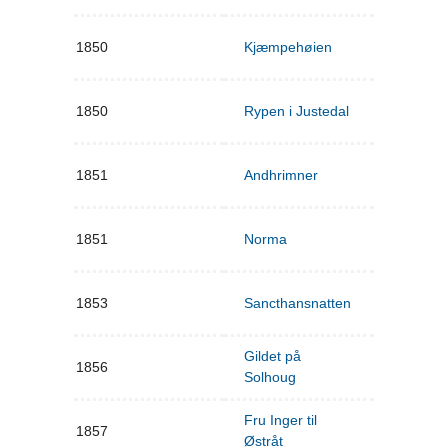
1850
Kjæmpehøien
1850
Rypen i Justedal
1851
Andhrimner
1851
Norma
1853
Sancthansnatten
Gildet på
1856
Solhoug
Fru Inger til
1857
Østråt