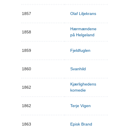
1857
Olaf Liljekrans
Hærmændene
1858
på Helgeland
1859
Fjeldfuglen
1860
Svanhild
Kjærlighedens
1862
komedie
1862
Terje Vigen
1863
Episk Brand