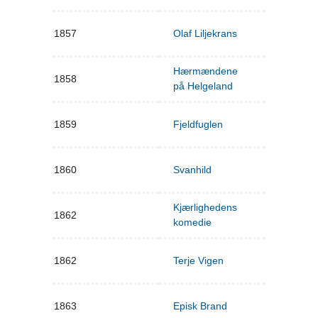
1857
Olaf Liljekrans
Hærmændene
1858
på Helgeland
1859
Fjeldfuglen
1860
Svanhild
Kjærlighedens
1862
komedie
1862
Terje Vigen
1863
Episk Brand