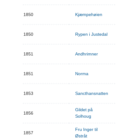
1850
Kjæmpehøien
1850
Rypen i Justedal
1851
Andhrimner
1851
Norma
1853
Sancthansnatten
Gildet på
1856
Solhoug
Fru Inger til
1857
Østråt