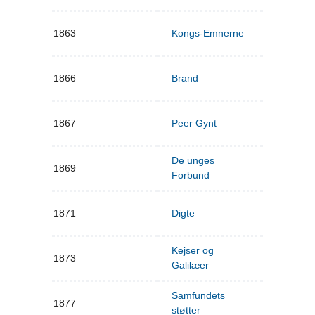
1863
Kongs-Emnerne
1866
Brand
1867
Peer Gynt
De unges
1869
Forbund
1871
Digte
Kejser og
1873
Galilæer
Samfundets
1877
støtter